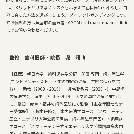
必要性など、事前に理解すべき点もあります。治療を検討する際
は、メリットだけでなくリスクもふまえて歯科医師と相談し、自
分に合った方法を選びましょう。 ダイレクトボンディングについ
てお悩みの方は芦屋市の歯医者 LAGOM oral maintenance clinic
までお問い合わせください。
監修：歯科医師・院長 堀 雅晴
【経歴】
朝日大学 歯科保存学分野 所属 専門：歯内療法学
(エンドドンティスト） ・歯の神経の治療（神経の保存を含
む） ・助教（2008〜2019） ・非常勤教員（2020〜） ​中部歯
内療法学会 理事（2010〜2019） 大学の専門治療と並行し
て、愛知・岐阜・福井の歯科医院にて勤務
​【主な年間セミナ
ー受講歴】
・藤本研修会 歯内療法学コース （スウェーデン
王立イエテボリ大学公認歯周病・歯内療法専門医） ・歯周病
学コース （スウェーデン王立イエテボリ大学公認歯周病専門
医） ・藤本研修会 咬合・補綴コース （アメリカ インディ