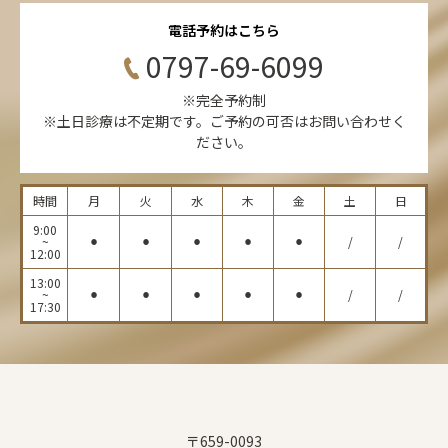
電話予約はこちら
0797-69-6099
※完全予約制
※土日診療は不定期です。ご予約の可否はお問い合わせく
ださい。
時間
月
火
水
木
金
土
日
9:00
~
⚫︎
⚫︎
⚫︎
⚫︎
⚫︎
/
/
12:00
13:00
~
⚫︎
⚫︎
⚫︎
⚫︎
⚫︎
/
/
17:30
〒659-0093