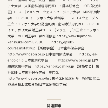
アナ大学 米国歯科補綴専門医） ・藤本研修会 LOT(部分矯
正)コース （アメリカ ウェストバージニア大学 MOS顎関節
学） ・EPSDC イエテボリ大学 診断学コース （スウェーデン
王立イエテボリ大学公認歯周病・歯内療法専門医） ・EPSDC
イエテボリ大学 矯正学コース （スウェーデン王立イエテボリ
大学 MOS矯正学） 藤本研修会 https://www.fujimoto-
kensyukai.com EPSDC https://epsdc-
course.instatry.jp
【所属学会】
日本歯科保存学会
http://www.hozon.or.jp 日本歯内療法学会 https://jea-
endo.or.jp 日本歯周病学会 https://www.perio.jp 日本
顕微鏡歯科学会 https://kenbikyoshika.jp
【資格など】
歯
科医師 日本歯科保存学会 専門医
http://www.hozon.or.jp/list 歯科医師臨床研修 指導医 第二
種滅菌技士試験合格(日本医療機器学会)
関連記事