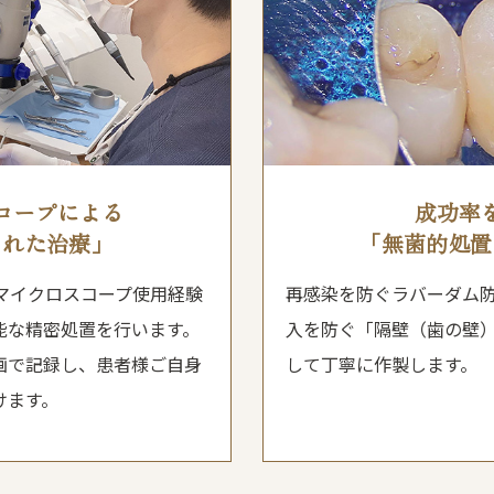
コープによる
成功率
された治療」
「無菌的処置
マイクロスコープ使用経験
再感染を防ぐラバーダム
能な精密処置を行います。
入を防ぐ「隔壁（歯の壁
画で記録し、患者様ご自身
して丁寧に作製します。
けます。