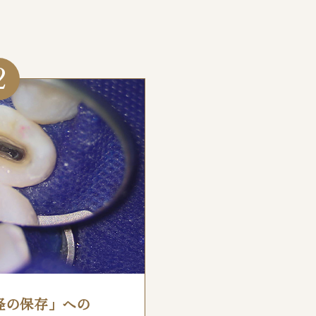
2
経の保存」への