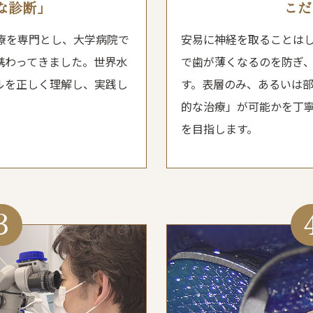
な診断」
こだ
療を専門とし、大学病院で
安易に神経を取ることは
携わってきました。世界水
で歯が薄くなるのを防ぎ
ルを正しく理解し、実践し
す。表層のみ、あるいは
的な治療」が可能かを丁
を目指します。
3